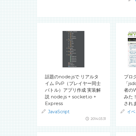
話題のnode.jsで リアルタ
プロ
イム PvP（プレイヤー同士
「js
バトル）アプリ作成 実装解
者の
説 node.js + socket.io +
みた
Express
され
JavaScript
イベ
2014.03.31