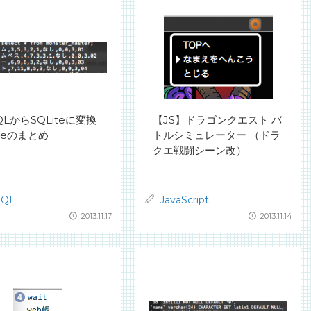
QLからSQLiteに変換
【JS】ドラゴンクエスト バ
iteのまとめ
トルシミュレーター （ドラ
クエ戦闘シーン改）
SQL
JavaScript
2013.11.17
2013.11.14