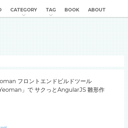
O
CATEGORY
TAG
BOOK
ABOUT
eoman フロントエンドビルドツール
Yeoman」で サクっとAngularJS 雛形作
tool