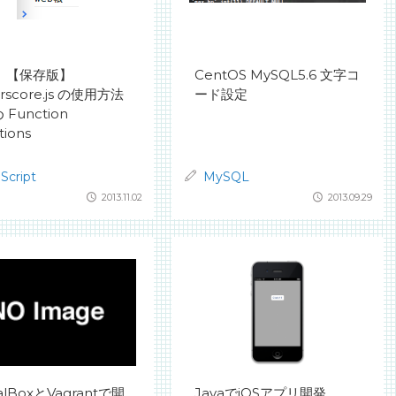
S】【保存版】
CentOS MySQL5.6 文字コ
rscore.js の使用方法
ード設定
Function
tions
Script
MySQL
2013.11.02
2013.09.29
ualBoxとVagrantで開
JavaでiOSアプリ開発