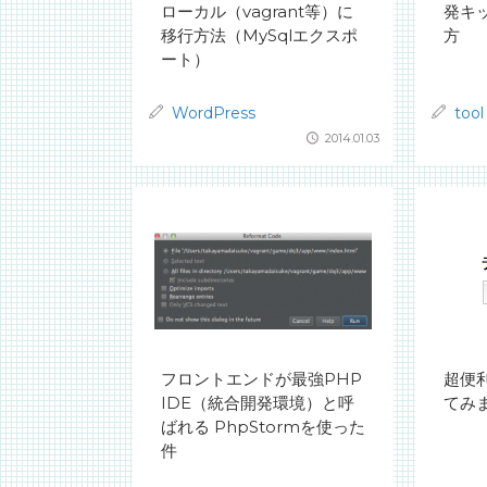
ローカル（vagrant等）に
発キッ
移行方法（MySqlエクスポ
方
ート）
WordPress
tool
2014.01.03
フロントエンドが最強PHP
超便利
IDE（統合開発環境）と呼
てみ
ばれる PhpStormを使った
件