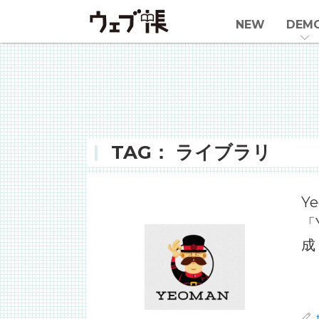
NEW
DEM
TAG： ライブラリ
Y
「
成