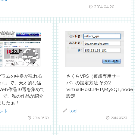
2014.04.20
グラムの中身が見れる
さくらVPS（仮想専用サー
do.it」で、天才的な猛
バ）の設定方法 その2
Web作品10選を集めて
VirtualHost,PHP,MySQL,node
！ で、私の作品が紹介
設定
ましたぁ！
ント
tool
2014.03.30
2014.03.23