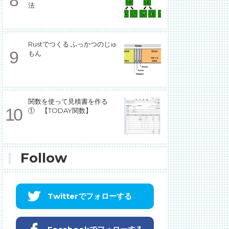
法
Rustでつくる ふっかつのじゅ
もん
関数を使って見積書を作る
① 【TODAY関数】
Follow
Twitterでフォローする