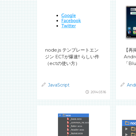
node.js テンプレートエン
【再掲
ジン ECTが爆速!! らしい件
And
（ectの使い方）
「Bl
JavaScript
And
2014.03.16