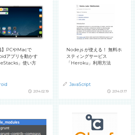
】PCやMacで
Node.js が使える！ 無料ホ
roidアプリを動かす
スティングサービス
ueStacks」使い方
「Heroku」利用方法
roid
JavaScript
2014.02.19
2014.01.17