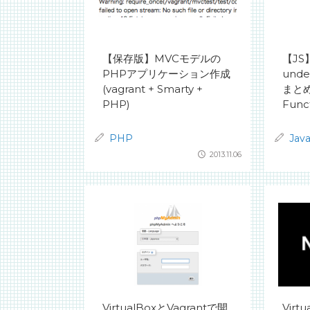
【保存版】MVCモデルの
【J
PHPアプリケーション作成
unde
(vagrant + Smarty +
まとめ 
PHP)
Func
PHP
Java
2013.11.06
VirtualBoxとVagrantで開
Virt