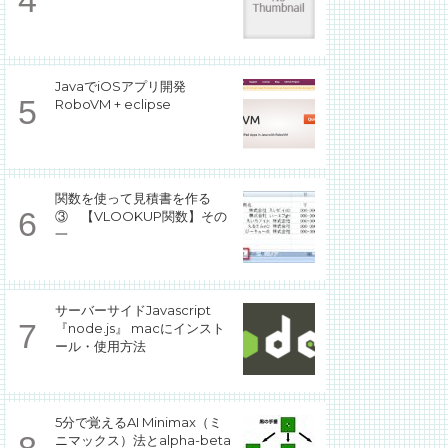
JavaでiOSアプリ開発
RoboVM + eclipse
関数を使って見積書を作る
③ 【VLOOKUP関数】その
一
サーバーサイドJavascript
『node.js』 macにインスト
ール・使用方法
5分で覚えるAI Minimax（ミ
ニマックス）法とalpha-beta