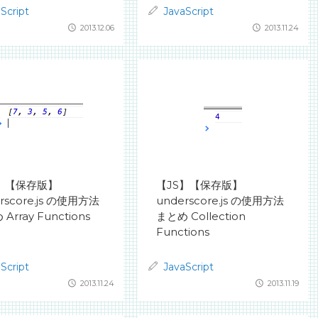
Script
JavaScript
2013.12.06
2013.11.24
S】【保存版】
【JS】【保存版】
rscore.js の使用方法
underscore.js の使用方法
Array Functions
まとめ Collection
Functions
Script
JavaScript
2013.11.24
2013.11.19