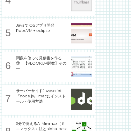
JavaでiOSアプリ開発
RoboVM + eclipse
関数を使って見積書を作る
③ 【VLOOKUP関数】その
一
サーバーサイドJavascript
『node.js』 macにインスト
ール・使用方法
5分で覚えるAI Minimax（ミ
ニマックス）法とalpha-beta