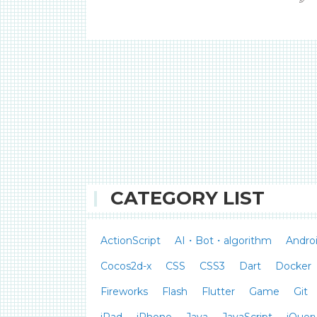
CATEGORY LIST
ActionScript
AI・Bot・algorithm
Andro
Cocos2d-x
CSS
CSS3
Dart
Docker
Fireworks
Flash
Flutter
Game
Git