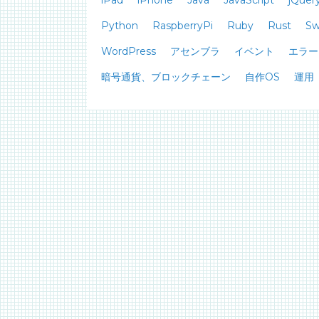
iPad
iPhone
Java
JavaScript
jQuer
Python
RaspberryPi
Ruby
Rust
Sw
WordPress
アセンブラ
イベント
エラー
暗号通貨、ブロックチェーン
自作OS
運用