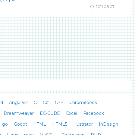
2011.06.07
id
Angular2
C
C#
C++
Chromebook
Dreamweaver
EC-CUBE
Excel
Facebook
go
Godot
HTML
HTML5
Illustrator
InDesign