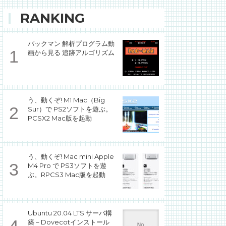
RANKING
パックマン 解析プログラム動
画から見る 追跡アルゴリズム
う、動くぞ! M1 Mac（Big
Sur）で PS2ソフトを遊ぶ。
PCSX2 Mac版を起動
う、動くぞ! Mac mini Apple
M4 Pro で PS3ソフトを遊
ぶ。RPCS3 Mac版を起動
Ubuntu 20.04 LTS サーバ構
築 – Dovecotインストール