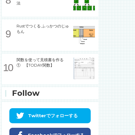
法
Rustでつくる ふっかつのじゅ
もん
関数を使って見積書を作る
① 【TODAY関数】
Follow
Twitterでフォローする