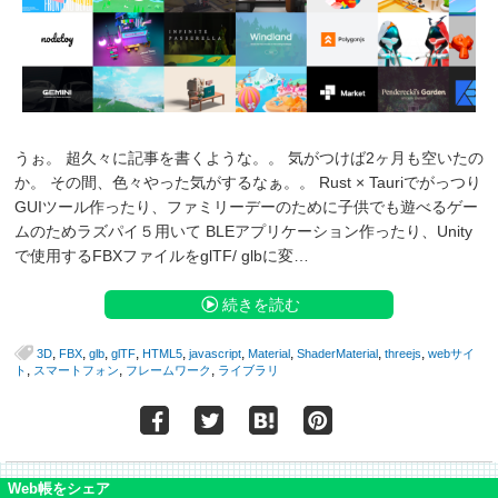
うぉ。 超久々に記事を書くような。。 気がつけば2ヶ月も空いたの
か。 その間、色々やった気がするなぁ。。 Rust × Tauriでがっつり
GUIツール作ったり、ファミリーデーのために子供でも遊べるゲー
ムのためラズパイ５用いて BLEアプリケーション作ったり、Unity
で使用するFBXファイルをglTF/ glbに変…
続きを読む
,
,
,
,
,
,
,
,
,
3D
FBX
glb
glTF
HTML5
javascript
Material
ShaderMaterial
threejs
webサイ
,
,
,
ト
スマートフォン
フレームワーク
ライブラリ
Web帳をシェア