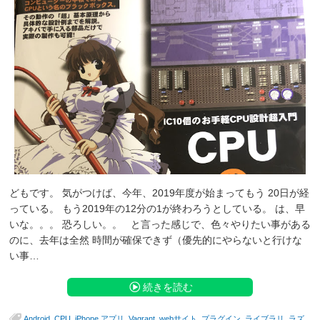
どもです。 気がつけば、今年、2019年度が始まってもう 20日が経
っている。 もう2019年の12分の1が終わろうとしている。 は、早
いな。。。 恐ろしい。。 と言った感じで、色々やりたい事がある
のに、去年は全然 時間が確保できず（優先的にやらないと行けな
い事…
続きを読む
,
,
,
,
,
,
,
Android
CPU
iPhone アプリ
Vagrant
webサイト
プラグイン
ライブラリ
ラズ