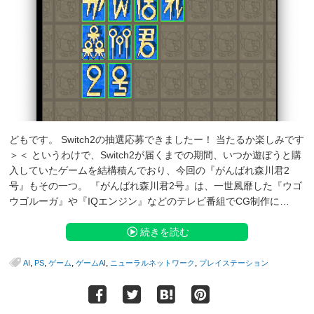
どもです。 Switch2の抽選応募できましたー！ 当たるか楽しみです
＞＜ というわけで、Switch2が届くまでの期間、いつか遊ぼうと購
入していたゲームを結構積んでおり、今回の『がんばれ森川君2
号』もその一つ。 『がんばれ森川君2号』は、一世風靡した『ウゴ
ウゴルーガ』や『IQエンジン』などのテレビ番組でCG制作に…
続きを読む
,
,
,
,
,
AI
PS
ゲーム
ゲームAI
ニューラルネットワーク
プレイステーション