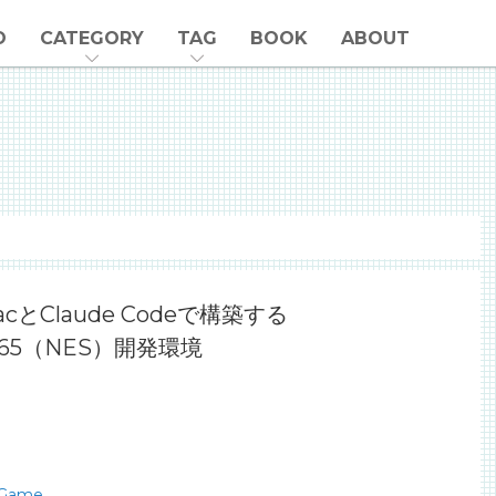
O
CATEGORY
TAG
BOOK
ABOUT
acとClaude Codeで構築する
c65（NES）開発環境
Game