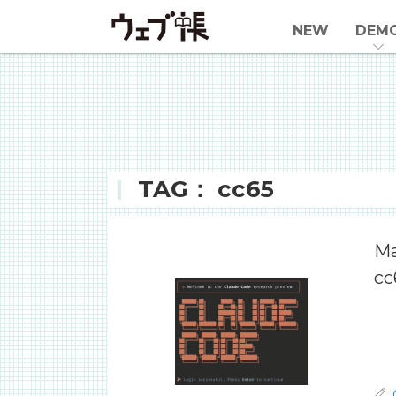
NEW
DEM
TAG： cc65
M
c