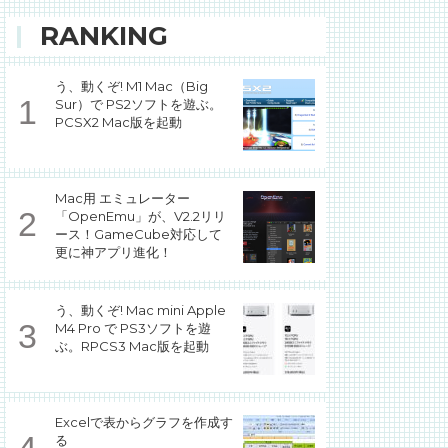
RANKING
う、動くぞ! M1 Mac（Big
Sur）で PS2ソフトを遊ぶ。
PCSX2 Mac版を起動
Mac用 エミュレーター
「OpenEmu」が、V2.2リリ
ース！GameCube対応して
更に神アプリ進化！
う、動くぞ! Mac mini Apple
M4 Pro で PS3ソフトを遊
ぶ。RPCS3 Mac版を起動
Excelで表からグラフを作成す
る