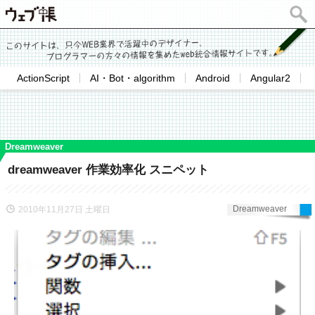
ActionScript
AI・Bot・algorithm
Android
Angular2
Dreamweaver
dreamweaver 作業効率化 スニペット
Dreamweaver
2010年11月27日 土曜日