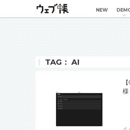
NEW
DEM
TAG： AI
【
様