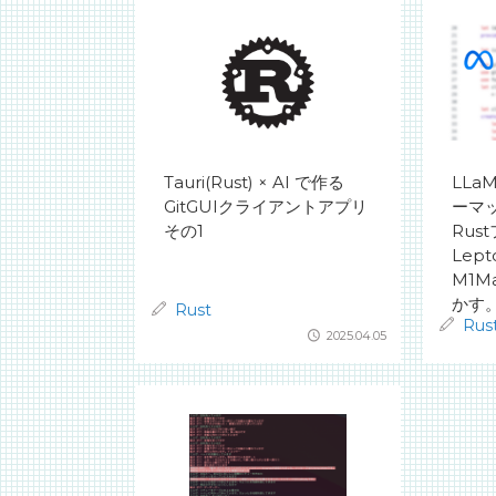
Tauri(Rust) × AI で作る
LLa
GitGUIクライアントアプリ
ーマッ
その1
Rus
Lep
M1M
かす
Rust
Rus
2025.04.05