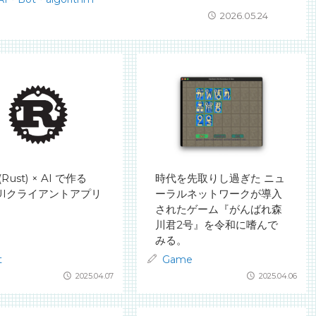
2026.05.24
i(Rust) × AI で作る
時代を先取りし過ぎた ニュ
GUIクライアントアプリ
ーラルネットワークが導入
されたゲーム『がんばれ森
川君2号』を令和に嗜んで
みる。
t
Game
2025.04.07
2025.04.06