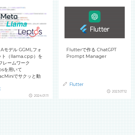
MAモデル GGMLフォ
Flutterで作る ChatGPT
ト（llama.cpp）を
Prompt Manager
tフレームワーク
tosを用いて
acMiniでサクッと動
。
Flutter
t
2023.07.12
2024.01.11