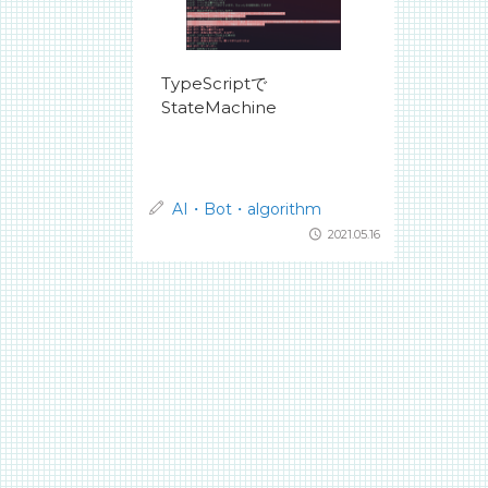
TypeScriptで
StateMachine
AI・Bot・algorithm
2021.05.16