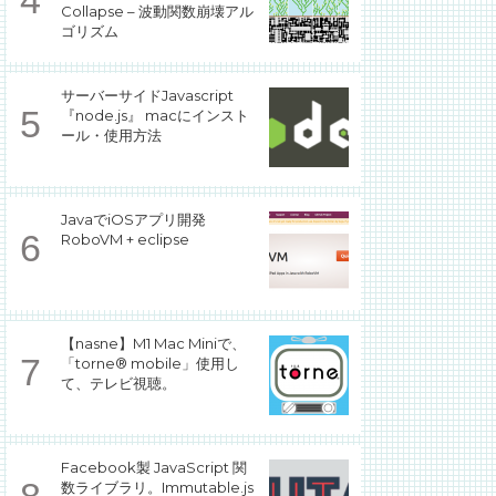
Collapse – 波動関数崩壊アル
ゴリズム
サーバーサイドJavascript
『node.js』 macにインスト
ール・使用方法
JavaでiOSアプリ開発
RoboVM + eclipse
【nasne】M1 Mac Miniで、
「torne® mobile」使用し
て、テレビ視聴。
Facebook製 JavaScript 関
数ライブラリ。Immutable.js