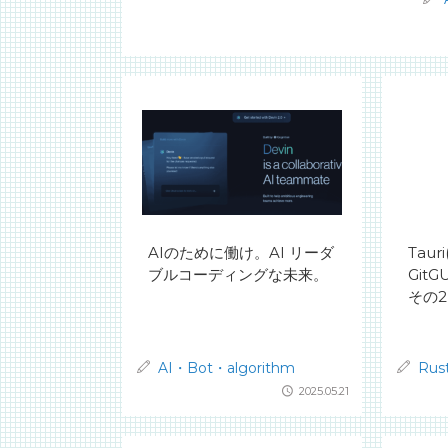
AIのために働け。AI リーダ
Taur
ブルコーディングな未来。
Git
その2
AI・Bot・algorithm
Rus
2025.05.21