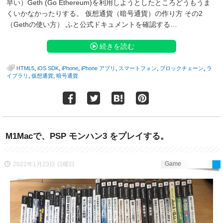
早い）Geth (Go Ethereum)を利用しようとしたところどうもうま
くいかなかったりする。 仮想通貨（暗号通貨）の作り方 その2
（Gethの使い方） ふと公式ドキュメントを確認する…
続きを読む
,
,
,
,
,
,
HTML5
iOS SDK
iPhone
iPhone アプリ
スマートフォン
ブロックチェーン
ラ
,
,
イブラリ
仮想通貨
暗号通貨
M1Macで、PSP モンハン3 をプレイする。
Game
2022年1月23日 日曜日