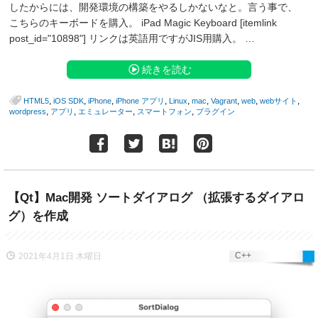
したからには、開発環境の構築をやるしかないなと。言う事で、
こちらのキーボードを購入。 iPad Magic Keyboard [itemlink
post_id="10898"] リンクは英語用ですがJIS用購入。 …
続きを読む
,
,
,
,
,
,
,
,
,
HTML5
iOS SDK
iPhone
iPhone アプリ
Linux
mac
Vagrant
web
webサイト
,
,
,
,
wordpress
アプリ
エミュレーター
スマートフォン
プラグイン
【Qt】Mac開発 ソートダイアログ （拡張するダイアロ
グ）を作成
C++
2021年4月1日 木曜日