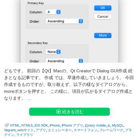
どもです。 前回の【Qt】Macの、Qt Creatorで Dialog GUI作成 続
きとなる記事です。 作成 では、早速作成していきましょう。 今回
作成するものですが、取り敢えず、以下の様なダイアログから、
moreボタンを押すと、 この様に、項目が広がるダイアログ作成と
なります。 …
続きを読む
,
,
,
,
,
,
,
,
HTML
HTML5
iOS SDK
iPhone
iPhone アプリ
jQuery mobile
js
MySQL
,
,
,
,
,
,
Vagrant
webサイト
アプリ
エミュレーター
スマートフォン
フレームワーク
プラ
,
グイン
ライブラリ