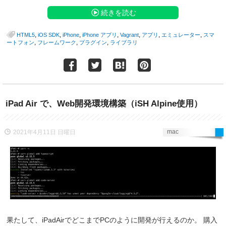
続きを読む
,
,
,
,
,
,
,
HTML5
iOS SDK
iPhone
iPhone アプリ
Vagrant
アプリ
エミュレーター
スマ
,
,
,
ートフォン
フレームワーク
プラグイン
ライブラリ
iPad Air で、Web開発環境構築（iSH Alpine使用）
mac
2021年4月11日 日曜日
果たして、iPadAirでどこまでPCのように開発が行えるのか。 購入