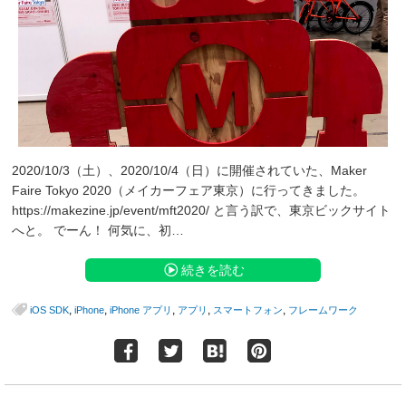
2020/10/3（土）、2020/10/4（日）に開催されていた、Maker
Faire Tokyo 2020（メイカーフェア東京）に行ってきました。
https://makezine.jp/event/mft2020/ と言う訳で、東京ビックサイト
へと。 でーん！ 何気に、初…
続きを読む
,
,
,
,
,
iOS SDK
iPhone
iPhone アプリ
アプリ
スマートフォン
フレームワーク