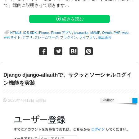
で、端的に説明させて頂きます…
続きを読む
,
,
,
,
,
,
,
,
,
HTML5
iOS SDK
iPhone
iPhone アプリ
javascript
MAMP
OAuth
PHP
web
,
,
,
,
,
webサイト
アプリ
フレームワーク
プラグイン
ライブラリ
認証認可
Django django-allauthで、サクッとソーシャルログイ
ン機能を実装
Python
2020年4月12日 日曜日