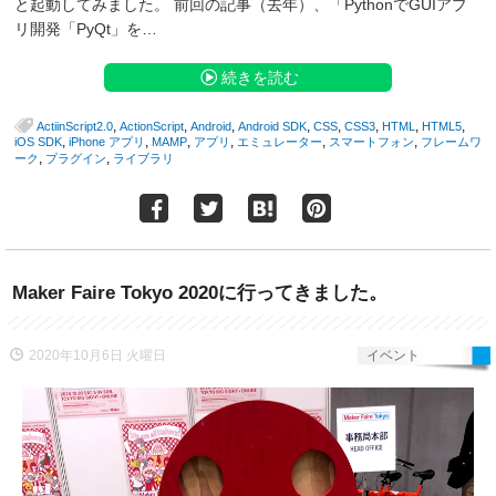
と起動してみました。 前回の記事（去年）、「PythonでGUIアプ
リ開発「PyQt」を…
続きを読む
,
,
,
,
,
,
,
,
ActiinScript2.0
ActionScript
Android
Android SDK
CSS
CSS3
HTML
HTML5
,
,
,
,
,
,
iOS SDK
iPhone アプリ
MAMP
アプリ
エミュレーター
スマートフォン
フレームワ
,
,
ーク
プラグイン
ライブラリ
Maker Faire Tokyo 2020に行ってきました。
2020年10月6日 火曜日
イベント