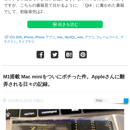
ですが、こちらの書籍見て分かるように、「Qt4」に書かれた書籍
でして、初版発売は2…
続きを読む
,
,
,
,
,
,
,
,
iOS SDK
iPhone
iPhone アプリ
mac
MySQL
web
アプリ
フレームワーク
プ
,
ラグイン
ライブラリ
M1搭載 Mac miniをついにポチった件。Appleさんに翻
弄される日々の記録。
mac
2020年12月6日 日曜日