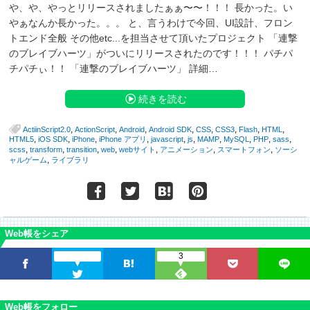
や、や、やっとリリースされましたぁぁ〜〜！！！ 長かった。い
やぁなんか長かった。。。 と、言うわけで今回、UI設計、フロン
トエンド全般 その他etc...を担当させて頂いたプロジェクト 「連撃
のブレイブハーツ」がついにリリースされたのです！！！ パチパ
チパチぃ！！ 「連撃のブレイブハーツ」 詳細…
続きを読む
,
,
,
,
,
,
,
,
ActiinScript2.0
ActionScript
Android
Android SDK
CSS
CSS3
Flash
HTML
,
,
,
,
,
,
,
,
,
,
HTML5
iOS SDK
iPhone
iPhone アプリ
javascript
js
MAMP
MySQL
PHP
sass
,
,
,
,
,
,
,
scss
transform
transition
web
webサイト
アニメーション
スマートフォン
ソーシ
,
ャルゲーム
ライブラリ
Web帳をシェア
3
Web帳をフォロー