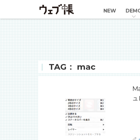
NEW
DEM
TAG： mac
M
ュ