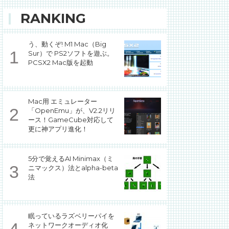
RANKING
う、動くぞ! M1 Mac（Big
Sur）で PS2ソフトを遊ぶ。
PCSX2 Mac版を起動
Mac用 エミュレーター
「OpenEmu」が、V2.2リリ
ース！GameCube対応して
更に神アプリ進化！
5分で覚えるAI Minimax（ミ
ニマックス）法とalpha-beta
法
眠っているラズベリーパイを
ネットワークオーディオ化