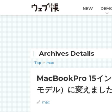
NEW
DEM
Archives Details
Top
mac
MacBookPro 15
モデル）に変えまし
mac