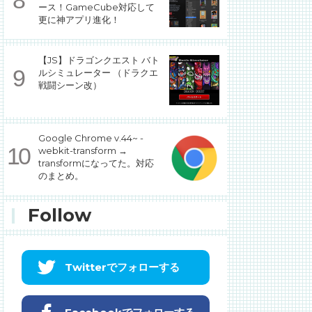
ース！GameCube対応して
更に神アプリ進化！
【JS】ドラゴンクエスト バト
ルシミュレーター （ドラクエ
戦闘シーン改）
Google Chrome v.44~ -
webkit-transform →
transformになってた。対応
のまとめ。
Follow
Twitterでフォローする