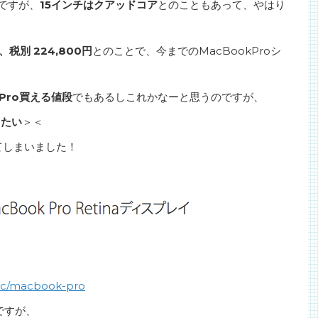
ですが、
15インチはクアッドコア
とのこともあって、やはり
だと、税別 224,800円
とのことで、今までのMacBookProシ
Pro買える値段
でもあるしこれかなーと思うのですが、
したい
＞＜
てしまいました！
ac/macbook-pro
のですが、