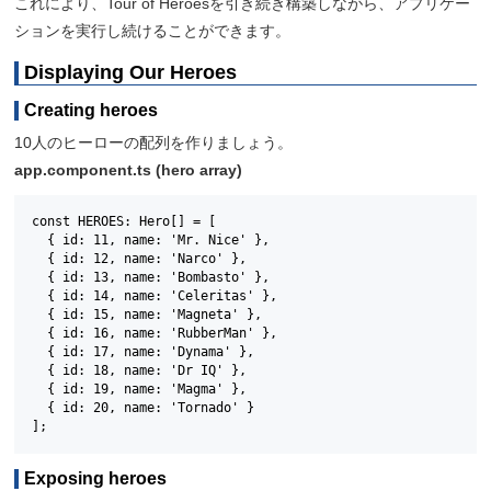
これにより、Tour of Heroesを引き続き構築しながら、アプリケー
ションを実行し続けることができます。
Displaying Our Heroes
Creating heroes
10人のヒーローの配列を作りましょう。
app.component.ts (hero array)
const HEROES: Hero[] = [

  { id: 11, name: 'Mr. Nice' },

  { id: 12, name: 'Narco' },

  { id: 13, name: 'Bombasto' },

  { id: 14, name: 'Celeritas' },

  { id: 15, name: 'Magneta' },

  { id: 16, name: 'RubberMan' },

  { id: 17, name: 'Dynama' },

  { id: 18, name: 'Dr IQ' },

  { id: 19, name: 'Magma' },

  { id: 20, name: 'Tornado' }

];
Exposing heroes