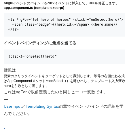
Angleイベントのバインドをclickイベントに挿入して、<li>を修正します。
app.component.ts (template excerpt)
<li *ngFor="let hero of heroes" (click)="onSelect(hero)">

  <span class="badge">{{hero.id}}</span> {{hero.name}}

</li>
イベントバインディングに焦点を当てる
(click)="onSelect(hero)"
括弧は
要素のクリックイベントをターゲットとして識別します。等号の右側にある式
はAppComponentメソッドのonSelect（）を呼び出し、テンプレート入力変数
heroを引数として渡します。
これはngForで以前定義したのと同じヒーロー変数です。
—
UserInput
と
Templating Syntax
の章でイベントバインドの詳細を学
んでください。
—