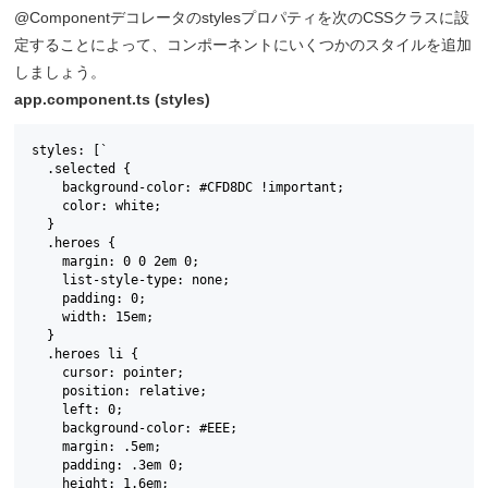
@Componentデコレータのstylesプロパティを次のCSSクラスに設
定することによって、コンポーネントにいくつかのスタイルを追加
しましょう。
app.component.ts (styles)
styles: [`

  .selected {

    background-color: #CFD8DC !important;

    color: white;

  }

  .heroes {

    margin: 0 0 2em 0;

    list-style-type: none;

    padding: 0;

    width: 15em;

  }

  .heroes li {

    cursor: pointer;

    position: relative;

    left: 0;

    background-color: #EEE;

    margin: .5em;

    padding: .3em 0;

    height: 1.6em;
