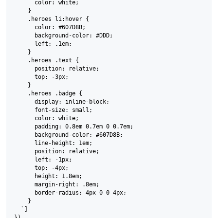
      color: white;

    }

    .heroes li:hover {

      color: #607D8B;

      background-color: #DDD;

      left: .1em;

    }

    .heroes .text {

      position: relative;

      top: -3px;

    }

    .heroes .badge {

      display: inline-block;

      font-size: small;

      color: white;

      padding: 0.8em 0.7em 0 0.7em;

      background-color: #607D8B;

      line-height: 1em;

      position: relative;

      left: -1px;

      top: -4px;

      height: 1.8em;

      margin-right: .8em;

      border-radius: 4px 0 0 4px;

    }

  `]

})
