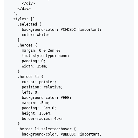
      </div>

    </div>

  `,

  styles: [`

    .selected {

      background-color: #CFD8DC !important;

      color: white;

    }

    .heroes {

      margin: 0 0 2em 0;

      list-style-type: none;

      padding: 0;

      width: 15em;

    }

    .heroes li {

      cursor: pointer;

      position: relative;

      left: 0;

      background-color: #EEE;

      margin: .5em;

      padding: .3em 0;

      height: 1.6em;

      border-radius: 4px;

    }

    .heroes li.selected:hover {

      background-color: #BBD8DC !important;
