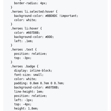
    border-radius: 4px;

  }

  .heroes li.selected:hover {

    background-color: #BBD8DC !important;

    color: white;

  }

  .heroes li:hover {

    color: #607D8B;

    background-color: #DDD;

    left: .1em;

  }

  .heroes .text {

    position: relative;

    top: -3px;

  }

  .heroes .badge {

    display: inline-block;

    font-size: small;

    color: white;

    padding: 0.8em 0.7em 0 0.7em;

    background-color: #607D8B;

    line-height: 1em;

    position: relative;

    left: -1px;

    top: -4px;

    height: 1.8em;
