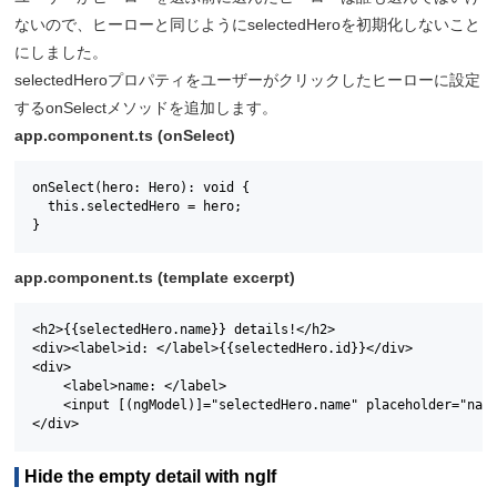
ないので、ヒーローと同じようにselectedHeroを初期化しないこと
にしました。
selectedHeroプロパティをユーザーがクリックしたヒーローに設定
するonSelectメソッドを追加します。
app.component.ts (onSelect)
onSelect(hero: Hero): void {

  this.selectedHero = hero;

}
app.component.ts (template excerpt)
<h2>{{selectedHero.name}} details!</h2>

<div><label>id: </label>{{selectedHero.id}}</div>

<div>

    <label>name: </label>

    <input [(ngModel)]="selectedHero.name" placeholder="name
</div>
Hide the empty detail with ngIf