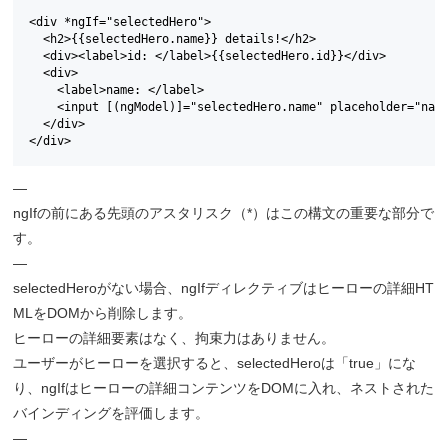
<div *ngIf="selectedHero">

  <h2>{{selectedHero.name}} details!</h2>

  <div><label>id: </label>{{selectedHero.id}}</div>

  <div>

    <label>name: </label>

    <input [(ngModel)]="selectedHero.name" placeholder="name
  </div>

</div>
—
ngIfの前にある先頭のアスタリスク（*）はこの構文の重要な部分で
す。
—
selectedHeroがない場合、ngIfディレクティブはヒーローの詳細HT
MLをDOMから削除します。
ヒーローの詳細要素はなく、拘束力はありません。
ユーザーがヒーローを選択すると、selectedHeroは「true」にな
り、ngIfはヒーローの詳細コンテンツをDOMに入れ、ネストされた
バインディングを評価します。
—