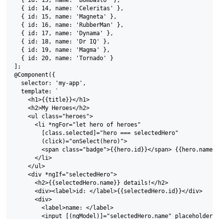
  { id: 13, name: 'Bombasto' },

  { id: 14, name: 'Celeritas' },

  { id: 15, name: 'Magneta' },

  { id: 16, name: 'RubberMan' },

  { id: 17, name: 'Dynama' },

  { id: 18, name: 'Dr IQ' },

  { id: 19, name: 'Magma' },

  { id: 20, name: 'Tornado' }

];

@Component({

  selector: 'my-app',

  template: `

    <h1>{{title}}</h1>

    <h2>My Heroes</h2>

    <ul class="heroes">

      <li *ngFor="let hero of heroes"

        [class.selected]="hero === selectedHero"

        (click)="onSelect(hero)">

        <span class="badge">{{hero.id}}</span> {{hero.name}}
      </li>

    </ul>

    <div *ngIf="selectedHero">

      <h2>{{selectedHero.name}} details!</h2>

      <div><label>id: </label>{{selectedHero.id}}</div>

      <div>

        <label>name: </label>

        <input [(ngModel)]="selectedHero.name" placeholder="