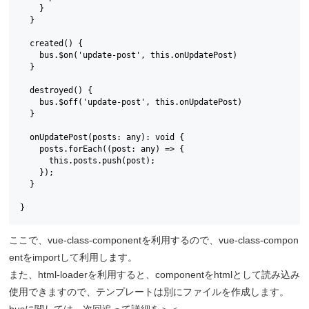
    }

  }

  created() {

    bus.$on('update-post', this.onUpdatePost)

  }

  destroyed() {

    bus.$off('update-post', this.onUpdatePost)

  }

  onUpdatePost(posts: any): void {

    posts.forEach((post: any) => {

      this.posts.push(post);

    });

  }

}
ここで、vue-class-componentを利用するので、vue-class-compon
entをimportして利用します。
また、html-loaderを利用すると、componentをhtmlとして読み込み
使用できますので、テンプレートは別にファイルを作成します。
busに関しては、次回追って詳細を＞＜