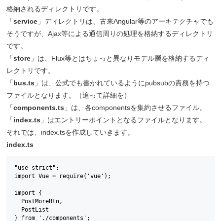
格納されるディレクトリです。
「
service
」ディレクトリは、古来Angular等のアーキテクチャでも
そうですが、Ajax等による通信周りの処理を格納するディレクトリ
です。
「
store
」は、Flux等とはちょっと異なりモデル層を格納するディ
レクトリです。
「
bus.ts
」は、公式でも書かれているようにpubsubの責務を持つ
ファイルとなります。（追って詳細を）
「
components.ts
」は、各componentsを集約させるファイル。
「
index.ts
」はエントリーポイントとなるファイルとなります。
それでは、index.tsを作成していきます。
index.ts
"use strict";

import Vue = require('vue');

import {

  PostMoreBtn,

  PostList

} from './components';
