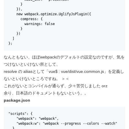
      }

    }),

    new webpack.optimize.UglifyJsPlugin({

      compress: {

        warnings: false

      }

    })

  ]

};
なんともない、ほぼwebpackのデフォルトの設定なのですが、気を
つけないといけない所として、
resolve の aliiasとして「vue$ : vue/dist/vue.common.js」を定義し
ないといけないところですね。 ＞＜
これがないとコンパイルが通らず、少々苦労しました orz
余り、日本語のドキュメントもないという。。
package.json
"scripts": {

    "webpack": "webpack",

    "webpack:w": "webpack --progress --colors --watch"

  },