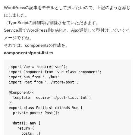
WordPressの記事をモデルとして扱いたいので、上記のような感じ
にしました。
（TypeScriptの詳細等は割愛させていただきます。
Service層でWordPress側のAPIと、Ajax通信して型付けしていくイ
メージですね。
それでは、componentsの作成を。
components/post-list.ts
import Vue = require('vue');

import Component from 'vue-class-component';

import bus from '../bus'

import Post from '../store/post';

@Component({

  template: require('./post-list.html')

})

export class PostList extends Vue {

  private posts: Post[];

  data(): any {

    return {

      posts: []
