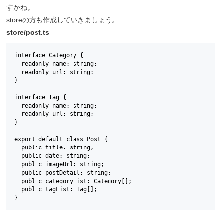
すかね。
storeの方も作成していきましょう。
store/post.ts
interface Category {

  readonly name: string;

  readonly url: string;

}

interface Tag {

  readonly name: string;

  readonly url: string;

}

export default class Post {

  public title: string;

  public date: string;

  public imageUrl: string;

  public postDetail: string;

  public categoryList: Category[];

  public tagList: Tag[];

}