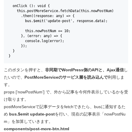
  onClick (): void {

    this.postMoreService.fetchData(this.nowPostNum)

      .then((response: any) => {

        bus.$emit('update-post', response.data);

        this.nowPostNum += 10;

      }, (error: any) => {

        console.log(error);

      });

  }

}
このボタンを押すと、
非同期でWordPress側のAPIと、Ajax通信
し
たいので、
PostMoreServiceのサービス層を読み込んで
利用しま
す。
props [‘nowPostNum’] で、外から記事を今何件表示しているかを受
け取ります。
postMoreServiceで記事データをfetchできたら、busに通知するた
め
bus.$emit update-post
を行い、現在の記事表示「nowPostNu
m」を加算していきます。
components/post-more-btn.html