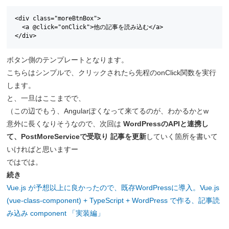
<div class="moreBtnBox">

  <a @click="onClick">他の記事を読み込む</a>

</div>
ボタン側のテンプレートとなります。
こちらはシンプルで、クリックされたら先程のonClick関数を実行
します。
と、一旦はここまでで、
（この辺でもう、Angularぽくなって来てるのが、わかるかとw
意外に長くなりそうなので、次回は
WordPressのAPIと連携し
て、PostMoreServiceで受取り 記事を更新
していく箇所を書いて
いければと思いますー
ではでは。
続き
Vue.js が予想以上に良かったので、既存WordPressに導入。Vue.js
(vue-class-component) + TypeScript + WordPress で作る、記事読
み込み component 「実装編」