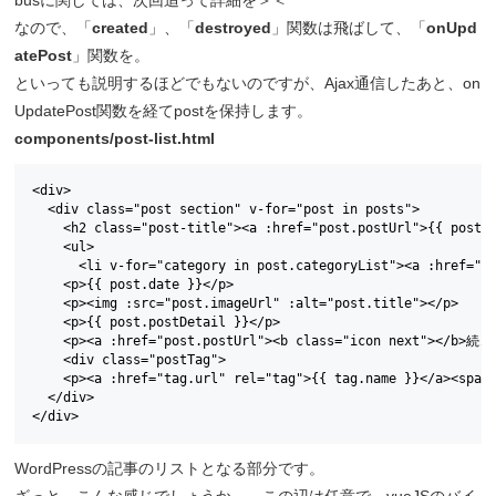
なので、「
created
」、「
destroyed
」関数は飛ばして、「
onUpd
atePost
」関数を。
といっても説明するほどでもないのですが、Ajax通信したあと、on
UpdatePost関数を経てpostを保持します。
components/post-list.html
<div>

  <div class="post section" v-for="post in posts">

    <h2 class="post-title"><a :href="post.postUrl">{{ post.t
    <ul>

      <li v-for="category in post.categoryList"><a :href="ca
    <p>{{ post.date }}</p>

    <p><img :src="post.imageUrl" :alt="post.title"></p>

    <p>{{ post.postDetail }}</p>

    <p><a :href="post.postUrl"><b class="icon next"></b>続
    <div class="postTag">

    <p><a :href="tag.url" rel="tag">{{ tag.name }}</a><span 
  </div>

</div>
WordPressの記事のリストとなる部分です。
ざっと、こんな感じでしょうか。。この辺は任意で。vueJSのバイ