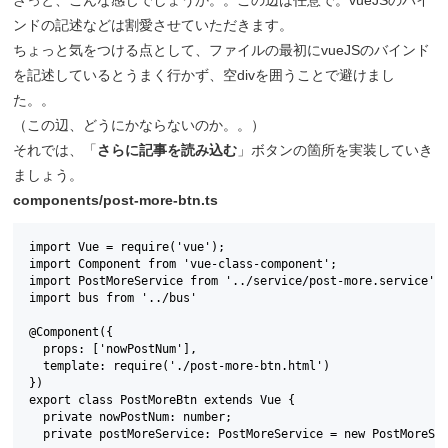
ンドの記述などは割愛させていただきます。
ちょっと気をつける点として、ファイルの最初にvueJSのバインド
を記述しているとうまく行かず、空divを囲うことで避けまし
た。。
（この辺、どうにかならないのか。。）
それでは、「
さらに記事を読み込む
」ボタンの箇所を実装していき
ましょう。
components/post-more-btn.ts
import Vue = require('vue');

import Component from 'vue-class-component';

import PostMoreService from '../service/post-more.service';

import bus from '../bus'

@Component({

  props: ['nowPostNum'],

  template: require('./post-more-btn.html')

})

export class PostMoreBtn extends Vue {

  private nowPostNum: number;

  private postMoreService: PostMoreService = new PostMoreSer