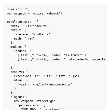
"use strict";

var webpack = require('webpack');

module.exports = {

  entry: "./ts/index.ts",

  output: {

    filename: "bundle.js",

    path: "./js"

  },

  module: {

    loaders: [

      { test: /\.tsx?$/, loader: "ts-loader" },

      { test: /\.html$/, loader: "html-loader?minimize=false
    ]

  },

  resolve: {

    extensions: ["", ".ts", ".tsx", ".js"],

    alias: {

      'vue$': 'vue/dist/vue.common.js'

    }

  },

  plugins: [

    new webpack.DefinePlugin({

      'process.env': {

        NODE_ENV: '"production"'
