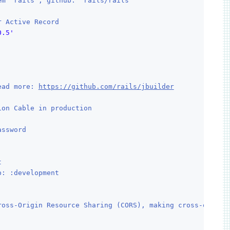
em 'rails', github: 'rails/rails'
r Active Record
0.5'
ead more: 
https://github.com/rails/jbuilder
ion Cable in production
assword
t
p: :development
ross-Origin Resource Sharing (CORS), making cross-origin