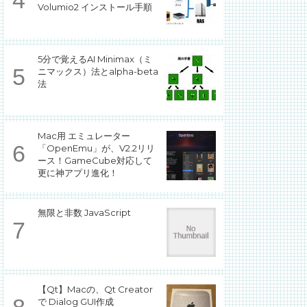
Volumio2 インストール手順
5分で覚えるAI Minimax（ミ
ニマックス）法とalpha-beta
法
Mac用 エミュレーター
「OpenEmu」が、V2.2リリ
ース！GameCube対応して
更に神アプリ進化！
無限と非数 JavaScript
【Qt】Macの、Qt Creator
で Dialog GUI作成