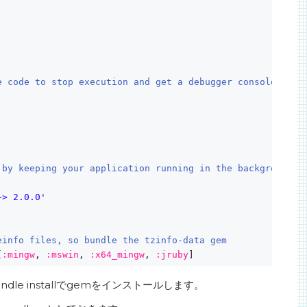
e code to stop execution and get a debugger console
 by keeping your application running in the background. 
~> 2.0.0'
einfo files, so bundle the tzinfo-data gem
[
:mingw
, 
:mswin
, 
:x64_mingw
, 
:jruby
]
le installでgemをインストールします。