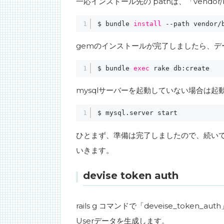
一応インストール先の pathは、「vendor
1
$ bundle 
install
--path vendor
/
gemのインストールが完了しましたら、デ
1
$ bundle 
exec
rake db:create
mysqlサーバーを起動していない場合は起
1
$ mysql.server start
ひとまず、準備は完了しましたので、続い
いきます。
devise token auth
rails g コマンドで「deveise_tok
Userデータを生成します。