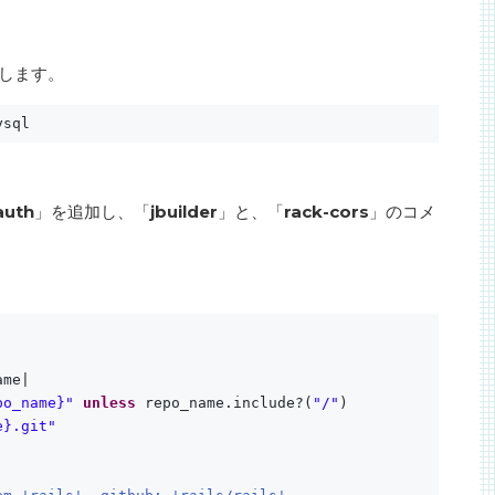
成します。
ysql
auth
」を追加し、「
jbuilder
」と、「
rack-cors
」のコメ
ame|
po_name}"
unless
repo_name.include?(
"/"
)
e}.git"