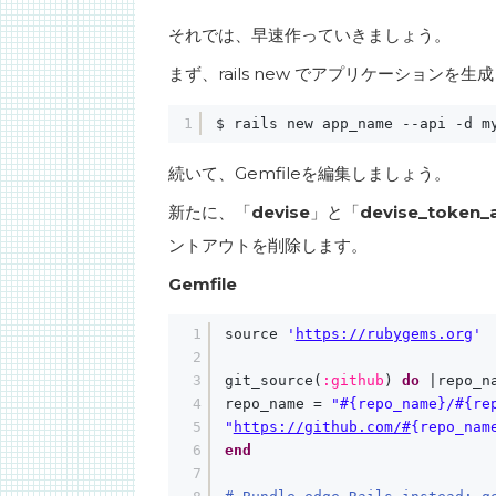
それでは、早速作っていきましょう。
まず、rails new でアプリケーションを生
1
$ rails new app_name --api -d m
続いて、Gemfileを編集しましょう。
新たに、「
devise
」と「
devise_token_
ントアウトを削除します。
Gemfile
1
source 
'
https://rubygems.org
'
2
3
git_source(
:github
) 
do
|repo_n
4
repo_name = 
"#{repo_name}/#{re
5
"
https://github.com/#
{repo_nam
6
end
7