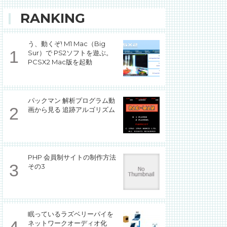
RANKING
う、動くぞ! M1 Mac（Big
Sur）で PS2ソフトを遊ぶ。
PCSX2 Mac版を起動
パックマン 解析プログラム動
画から見る 追跡アルゴリズム
PHP 会員制サイトの制作方法
その3
眠っているラズベリーパイを
ネットワークオーディオ化