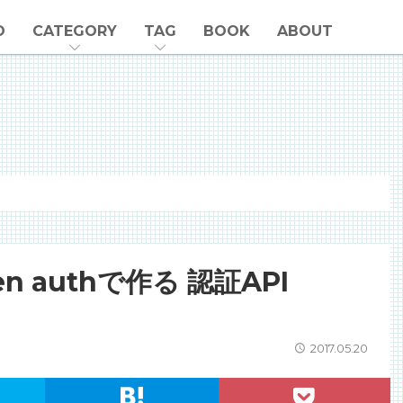
O
CATEGORY
TAG
BOOK
ABOUT
token authで作る 認証API
2017.05.20