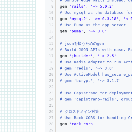
8
# Bundle edge Rails instead: g
9
gem 
'rails'
, 
'~> 5.0.2'
10
# Use mysql as the database fo
11
gem 
'mysql2'
, 
'>= 0.3.18'
, 
'< 
12
# Use Puma as the app server
13
gem 
'puma'
, 
'~> 3.0'
14
15
# jsonを扱うためのgem
16
# Build JSON APIs with ease. R
17
gem 
'jbuilder'
, 
'~> 2.5'
18
# Use Redis adapter to run Act
19
# gem 'redis', '~> 3.0'
20
# Use ActiveModel has_secure_p
21
# gem 'bcrypt', '~> 3.1.7'
22
23
# Use Capistrano for deploymen
24
# gem 'capistrano-rails', grou
25
26
# クロスドメイン対策
27
# Use Rack CORS for handling C
28
gem 
'rack-cors'
29