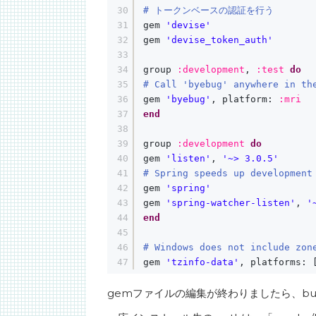
30
# トークンベースの認証を行う
31
gem 
'devise'
32
gem 
'devise_token_auth'
33
34
group 
:development
, 
:test
do
35
# Call 'byebug' anywhere in th
36
gem 
'byebug'
, platform: 
:mri
37
end
38
39
group 
:development
do
40
gem 
'listen'
, 
'~> 3.0.5'
41
# Spring speeds up development
42
gem 
'spring'
43
gem 
'spring-watcher-listen'
, 
'
44
end
45
46
# Windows does not include zon
47
gem 
'tzinfo-data'
, platforms: 
gemファイルの編集が終わりましたら、bund