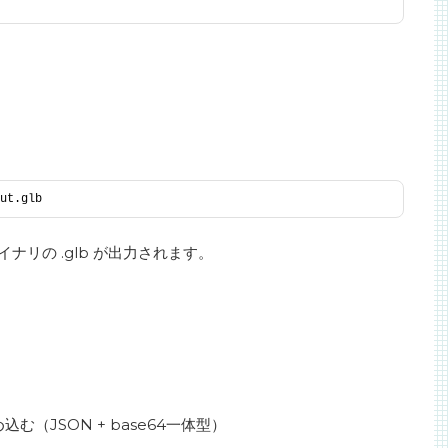
ut.glb
バイナリの .glb が出力されます。
め込む（JSON + base64一体型）