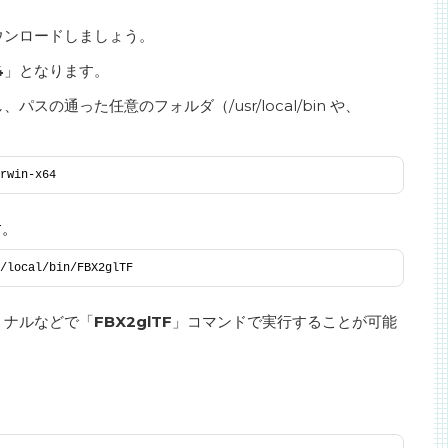
ウンロードしましょう。
4
」となります。
の通った任意のフォルダ（/usr/local/bin や、
rwin-x64
す。
/local/bin/FBX2glTF
ミナルなどで「
FBX2glTF
」コマンドで実行することが可能