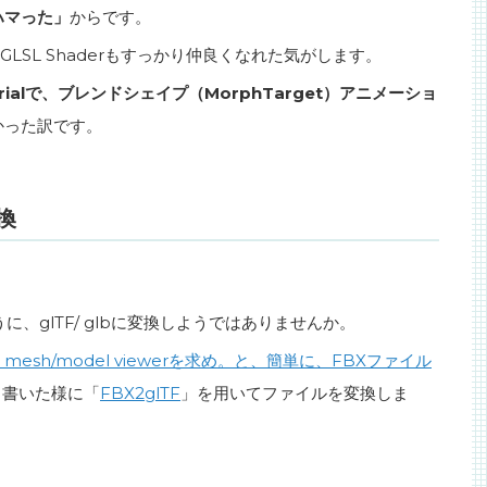
ハマった」
からです。
lもGLSL Shaderもすっかり仲良くなれた気がします。
terialで、ブレンドシェイプ（MorphTarget）アニメーショ
かった訳です。
変換
、glTF/ glbに変換しようではありませんか。
D mesh/model viewerを求め。と、簡単に、FBXファイル
、書いた様に「
FBX2glTF
」を用いてファイルを変換しま