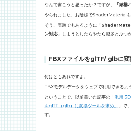
なんで書こうと思ったか？ですが、
「結構
やられました。お陰様でShaderMateria
そう、表題でもあるように「
ShaderMa
ン対応
」しようとしたらやたら滅多とぶつ
FBXファイルをglTF/ glbに
何はともあれですよ。
FBXモデルデータをウェブで利用できるように
ということで、以前書いた記事の「
汎用 3
をglTF（glb）に変換ツールを求め。
」で
す。