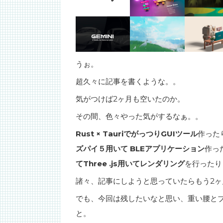
うぉ。
超久々に記事を書くような。。
気がつけば2ヶ月も空いたのか。
その間、色々やった気がするなぁ。。
Rust × TauriでがっつりGUIツール
作った
ズパイ５用いて BLEアプリケーション
作っ
てThree .js用いてレンダリング
を行ったり
諸々、記事にしようと思っていたらもう2
でも、今回は残したいなと思い、重い腰と
と。