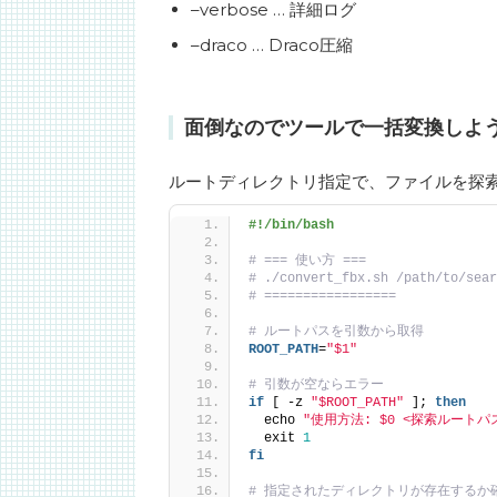
–verbose … 詳細ログ
–draco … Draco圧縮
面倒なのでツールで一括変換しよ
ルートディレクトリ指定で、ファイルを探索して
#!/bin/bash
# === 使い方 ===
# ./convert_fbx.sh /path/to/sear
# =================
# ルートパスを引数から取得
ROOT_PATH
=
"$1"
# 引数が空ならエラー
if
 [ -z 
"$ROOT_PATH"
 ]; 
then
  echo 
"使用方法: $0 <探索ルートパ
  exit 
1
fi
# 指定されたディレクトリが存在するか