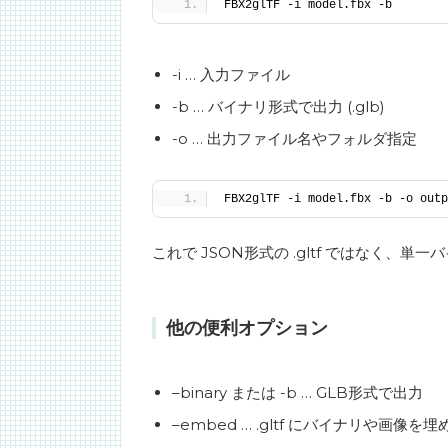
FBX2glTF -i model.fbx -b
-i … 入力ファイル
-b … バイナリ形式で出力 (.glb)
-o … 出力ファイル名やフォルダ指定
FBX2glTF -i model.fbx -b -o outp
これで JSON形式の .gltf ではなく、単一
他の便利オプション
–binary または -b … GLB形式で出力
–embed … .gltf にバイナリや画像を埋