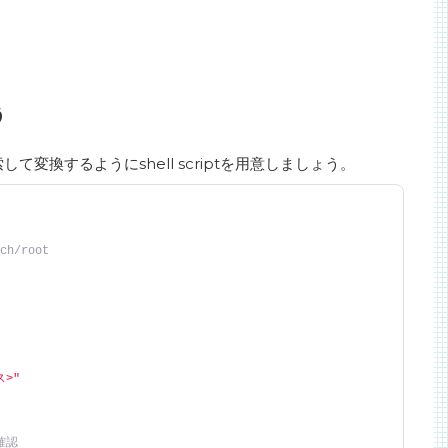
う
変換するようにshell scriptを用意しましょう。
ch/root
ス>"
確認