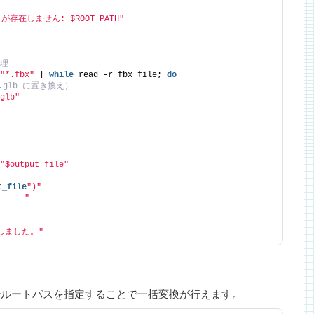
存在しません: $ROOT_PATH"
処理
"*.fbx"
 | 
while
 read -r fbx_file; 
do
.glb に置き換え）
glb"
"$output_file"
t_file
")"
-----"
しました。"
実行ルートパスを指定することで一括変換が行えます。