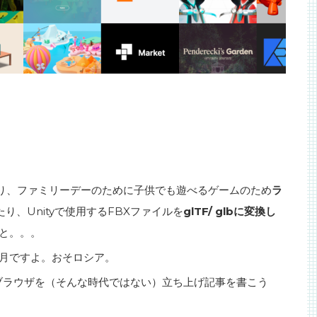
り、ファミリーデーのために子供でも遊べるゲームのため
ラ
たり、Unityで使用するFBXファイルを
glTF/ glbに変換し
と。。。
ヶ月ですよ。おそロシア。
ブラウザを（そんな時代ではない）立ち上げ記事を書こう