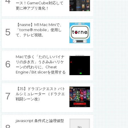
ース！GameCube対応して
更に神アプリ進化！
【nasne】M1 Mac Miniで、
「torne® mobile」使用し
て、テレビ視聴。
Macで歩く「たのしいバイナ
リの歩き方」うさみみハリケ
ーンの代わりに、Cheat
Engine / Bit slicerを使用する
【JS】ドラゴンクエスト バト
ルシミュレーター （ドラクエ
戦闘シーン改）
javascript 条件式と論理値型