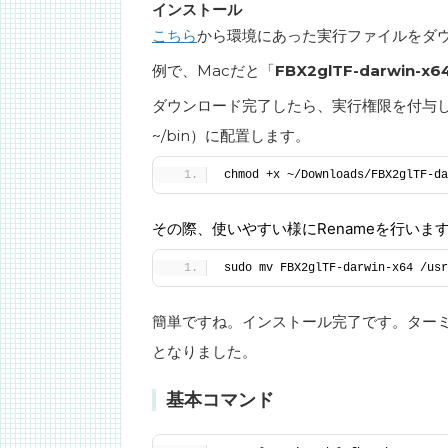
インストール
こちら
から環境にあった実行ファイルをダ
例で、Macだと「
FBX2glTF-darwin-x6
ダウンロード完了したら、実行権限を付与し、パス
~/bin）に配置します。
chmod +x ~/Downloads/FBX2glTF-da
その際、使いやすい様にRenameを行いま
sudo mv FBX2glTF-darwin-x64 /usr
簡単ですね。インストール完了です。ター
となりました。
基本コマンド