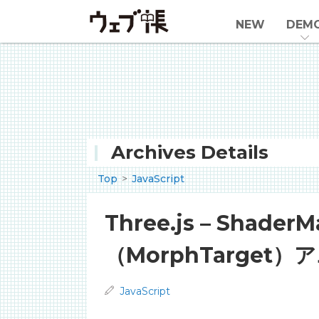
NEW
DEM
Archives Details
Top
JavaScript
Three.js – Sha
（MorphTarget
JavaScript