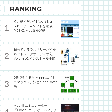
RANKING
う、動くぞ! M1 Mac（Big
Sur）で PS2ソフトを遊ぶ。
PCSX2 Mac版を起動
眠っているラズベリーパイを
ネットワークオーディオ化
Volumio2 インストール手順
5分で覚えるAI Minimax（ミ
ニマックス）法とalpha-beta
法
Mac用 エミュレーター
「OpenEmu」が、V2.2リリ