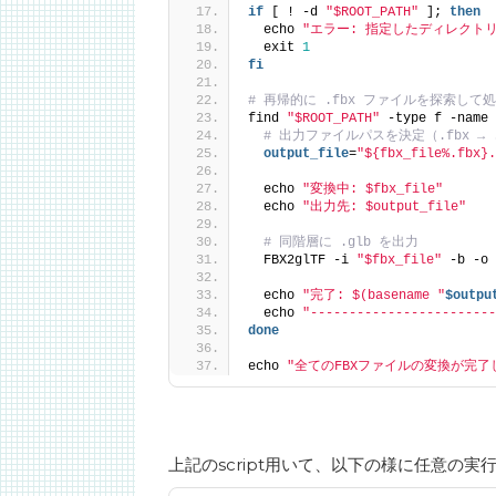
if
 [ ! -d 
"$ROOT_PATH"
 ]; 
then
  echo 
"エラー: 指定したディレクトリが
  exit 
1
fi
# 再帰的に .fbx ファイルを探索して
find 
"$ROOT_PATH"
 -type f -name 
# 出力ファイルパスを決定（.fbx → 
  output_file
=
"${fbx_file%.fbx}.
  echo 
"変換中: $fbx_file"
  echo 
"出力先: $output_file"
# 同階層に .glb を出力
  FBX2glTF -i 
"$fbx_file"
 -b -o 
  echo 
"完了: $(basename "
$outpu
  echo 
"------------------------
done
echo 
"全てのFBXファイルの変換が完了
上記のscript用いて、以下の様に任意の