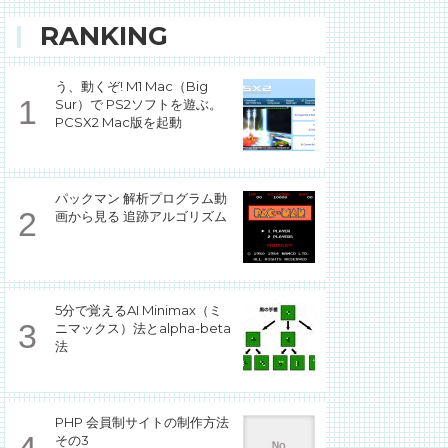
RANKING
う、動くぞ! M1 Mac（Big
Sur）で PS2ソフトを遊ぶ。
PCSX2 Mac版を起動
パックマン 解析プログラム動
画から見る 追跡アルゴリズム
5分で覚えるAI Minimax（ミ
ニマックス）法とalpha-beta
法
PHP 会員制サイトの制作方法
その3