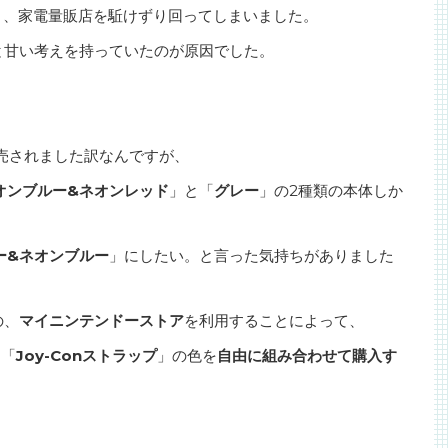
と、家電量販店を駈けずり回ってしまいました。
と甘い考えを持っていたのが原因でした。
発売されました訳なんですが、
オンブルー&ネオンレッド
」と「
グレー
」の2種類の本体しか
ー&ネオンブルー
」にしたい。と言った気持ちがありました
の、
マイニンテンドーストア
を利用することによって、
、「
Joy-Conストラップ
」の色を
自由に組み合わせて購入す