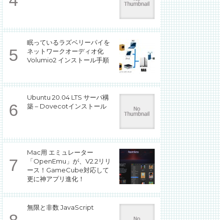
眠っているラズベリーパイを
ネットワークオーディオ化
Volumio2 インストール手順
Ubuntu 20.04 LTS サーバ構
築 – Dovecotインストール
Mac用 エミュレーター
「OpenEmu」が、V2.2リリ
ース！GameCube対応して
更に神アプリ進化！
無限と非数 JavaScript