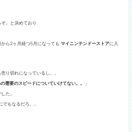
るぞ。と決めており
から2ヶ月経つ5月になっても
マイニンテンドーストア
に入
。
も売り切れになっているし。。
itchの需要のスピードについていけてない。。
」
でした。
にでもなるだろ。。