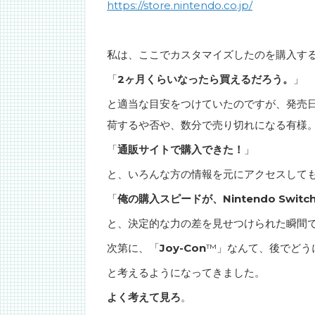
https://store.nintendo.co.jp/
私は、ここでカスタマイズしたのを購入す
「
2ヶ月くらいなったら買えるだろう。
」
と適当な目安をつけていたのですが、発売日
荷するや否や、数分で売り切れになる有様
「
通販サイトで購入できた！
」
と、いろんな方の情報を元にアクセスして
「
俺の購入スピードが、Nintendo Sw
と、決定的な力の差を見せつけられた瞬間
次第に、「
Joy-Con
™」なんて、後でどう
と考えるようになってきました。
よく考えて見ろ
。