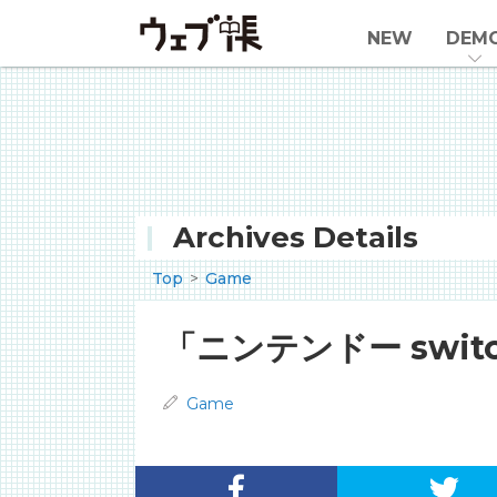
NEW
DEM
Archives Details
Top
Game
「ニンテンドー swi
Game