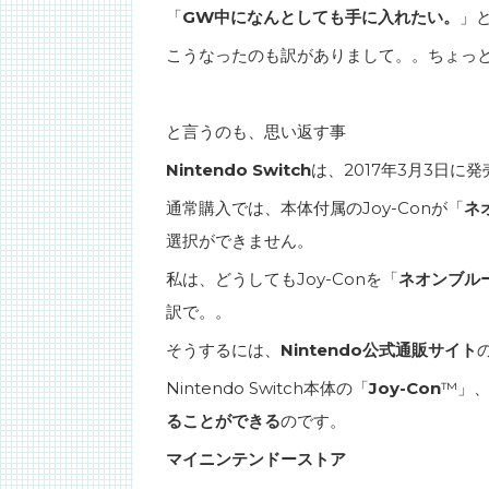
「
GW中になんとしても手に入れたい。
」
こうなったのも訳がありまして。。ちょっ
と言うのも、思い返す事
Nintendo Switch
は、2017年3月3日に
通常購入では、本体付属のJoy-Conが「
ネ
選択ができません。
私は、どうしてもJoy-Conを「
ネオンブル
訳で。。
そうするには、
Nintendo公式通販サイト
Nintendo Switch本体の「
Joy-Con
™」
ることができる
のです。
マイニンテンドーストア