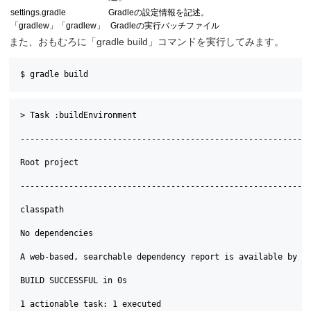
settings.gradle
Gradleの設定情報を記述。
「gradlew」「gradlew」
Gradleの実行バッチファイル
また、おもむろに「gradle build」コマンドを実行してみます。
$ gradle build
> Task :buildEnvironment

------------------------------------------------------------
Root project

------------------------------------------------------------
classpath

No dependencies

A web-based, searchable dependency report is available by ad
BUILD SUCCESSFUL in 0s

1 actionable task: 1 executed