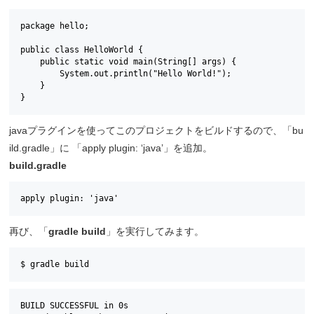
package hello;

public class HelloWorld {

    public static void main(String[] args) {

        System.out.println("Hello World!");

    }

}
javaプラグインを使ってこのプロジェクトをビルドするので、「bu
ild.gradle」に 「apply plugin: ‘java’」を追加。
build.gradle
apply plugin: 'java'
再び、「
gradle build
」を実行してみます。
$ gradle build
BUILD SUCCESSFUL in 0s
