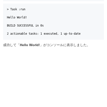
> Task :run

Hello World!

BUILD SUCCESSFUL in 0s

2 actionable tasks: 1 executed, 1 up-to-date
成功して「
Hello World!
」がコンソールに表示しました。