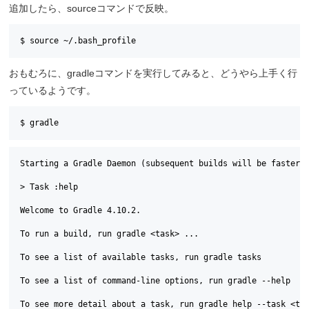
追加したら、sourceコマンドで反映。
$ source ~/.bash_profile
おもむろに、gradleコマンドを実行してみると、どうやら上手く行
っているようです。
$ gradle
Starting a Gradle Daemon (subsequent builds will be faster)

> Task :help

Welcome to Gradle 4.10.2.

To run a build, run gradle <task> ...

To see a list of available tasks, run gradle tasks

To see a list of command-line options, run gradle --help

To see more detail about a task, run gradle help --task <tas