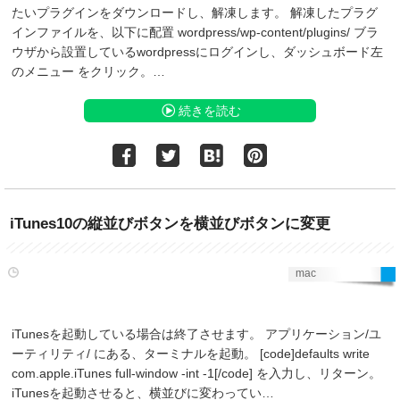
たいプラグインをダウンロードし、解凍します。 解凍したプラグ
インファイルを、以下に配置 wordpress/wp-content/plugins/ ブラ
ウザから設置しているwordpressにログインし、ダッシュボード左
のメニュー をクリック。…
続きを読む
iTunes10の縦並びボタンを横並びボタンに変更
mac
iTunesを起動している場合は終了させます。 アプリケーション/ユ
ーティリティ/ にある、ターミナルを起動。 [code]defaults write
com.apple.iTunes full-window -int -1[/code] を入力し、リターン。
iTunesを起動させると、横並びに変わってい…