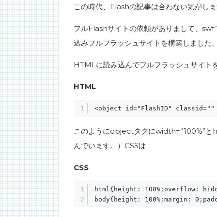
この時代、Flashの記事は合わない気がし
フルFlashサイトの依頼がありまして、sw
込みフルフラッシュサイトを構築しました
HTMLに読み込んでフルフラッシュサイト
HTML
1
<object id="FlashID" classid=""
このようにobjectタグにwidth=”100%”とhe
んでいます。）CSSは
CSS
1
html{height: 100%;overflow: hid
2
body{height: 100%;margin: 0;pad