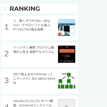
RANKING
う、動くぞ! M1 Mac（Big
Sur）で PS2ソフトを遊ぶ。
PCSX2 Mac版を起動
パックマン 解析プログラム動
画から見る 追跡アルゴリズム
5分で覚えるAI Minimax（ミ
ニマックス）法とalpha-beta
法
Ubuntu 20.04 LTS サーバ構
築 – Dovecotインストール