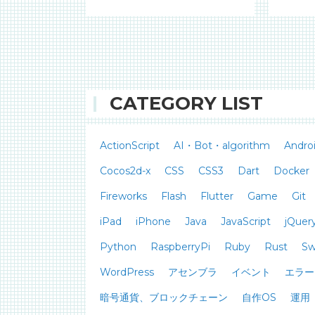
CATEGORY LIST
ActionScript
AI・Bot・algorithm
Andro
Cocos2d-x
CSS
CSS3
Dart
Docker
Fireworks
Flash
Flutter
Game
Git
iPad
iPhone
Java
JavaScript
jQuer
Python
RaspberryPi
Ruby
Rust
Sw
WordPress
アセンブラ
イベント
エラー
暗号通貨、ブロックチェーン
自作OS
運用