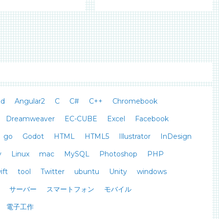
id
Angular2
C
C#
C++
Chromebook
Dreamweaver
EC-CUBE
Excel
Facebook
go
Godot
HTML
HTML5
Illustrator
InDesign
y
Linux
mac
MySQL
Photoshop
PHP
ift
tool
Twitter
ubuntu
Unity
windows
サーバー
スマートフォン
モバイル
電子工作