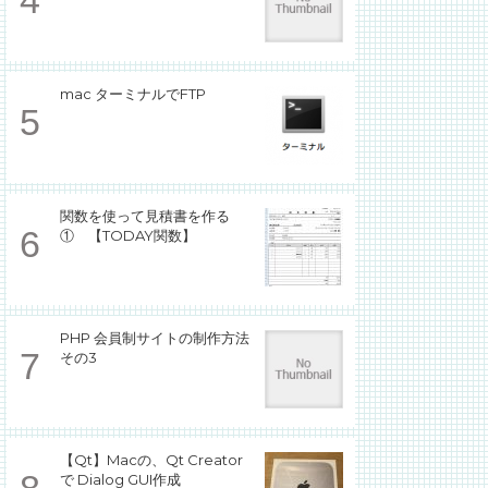
mac ターミナルでFTP
関数を使って見積書を作る
① 【TODAY関数】
PHP 会員制サイトの制作方法
その3
【Qt】Macの、Qt Creator
で Dialog GUI作成