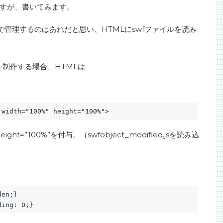
ますが、書いてみます。
fで管理するのはあれだと思い、HTMLにswfファイルを読み
。
を制作する場合、HTMLは
 width="100%" height="100%">
ight=”100%”を付与。（swfobject_modified.jsを読み込
den;}
ding: 0;}