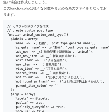
無い場合は作成しましょう。
このfunction.phpは様々な関数をまとめる為のファイルとなってお
ります。
// カスタム投稿タイプを作成

// create custom post type

function animal_custom_post_type(){

  $labels = array(

    'name' => _x('動物', 'post type general name'),

    'singular_name' => _x('動物', 'post type singular name'),
    'add_new' => _x('動物記事を新規追加', 'animal'),

    'add_new_item' => __('新規項目追加'),

    'edit_item' => __('項目を編集'),

    'new_item' => __('新規項目'),

    'view_item' => __('項目を表示'),

    'search_items' => __('項目検索'),

    'not_found' =>  __('記事が見つかりません'),

    'not_found_in_trash' => __('ゴミ箱に記事はありません'),

    'parent_item_colon' => ''

  );

  $args = array(

    'labels' => $labels,

    'public' => true,

    'publicly_queryable' => true,

    'show_ui' => true,
