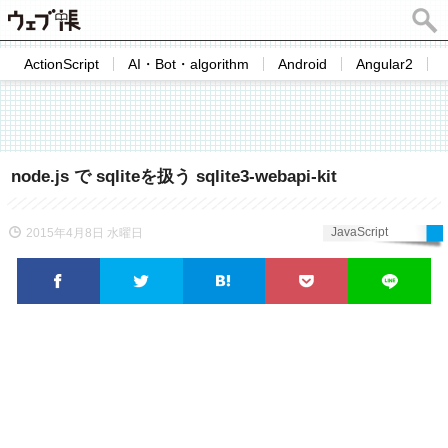
ActionScript
AI・Bot・algorithm
Android
Angular2
node.js で sqliteを扱う sqlite3-webapi-kit
JavaScript
2015年4月8日 水曜日