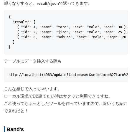
叩くなりすると、resultがjsonで返ってきます。
{

  "result": [

    { "id": 1, "name": "taro", "sex": "male", "age": 30 },

    { "id": 2, "name": "jiro", "sex": "male", "age": 25 },

    { "id": 3, "name": "saburo", "sex": "male", "age": 20 }

  ]

}
テーブルにデータ挿入する際も
http://localhost:4983/update?table=user&set=name=%27taro%27
こんな感じで入っちゃいます。
ローカル環境でDB建てたい時はサクッと利用できますね。
これ使ってちょっとしたツールを作っていますので、近いうち紹介
できればと！
Band’s