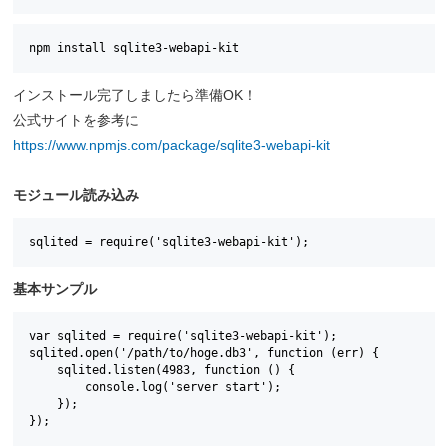
npm install sqlite3-webapi-kit
インストール完了しましたら準備OK！
公式サイトを参考に
https://www.npmjs.com/package/sqlite3-webapi-kit
モジュール読み込み
sqlited = require('sqlite3-webapi-kit');
基本サンプル
var sqlited = require('sqlite3-webapi-kit'); 

sqlited.open('/path/to/hoge.db3', function (err) { 

    sqlited.listen(4983, function () { 

        console.log('server start'); 

    });

});