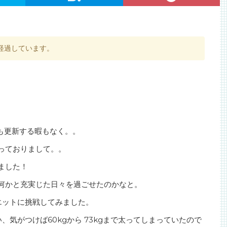
経過しています。
も更新する暇もなく。。
なっておりまして。。
ました！
何かと充実じた日々を過ごせたのかなと。
エットに挑戦してみました。
気がつけば60kgから 73kgまで太ってしまっていたので