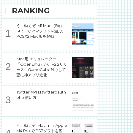
RANKING
う、動くぞ! M1 Mac（Big
Sur）で PS2ソフトを遊ぶ。
PCSX2 Mac版を起動
Mac用 エミュレーター
「OpenEmu」が、V2.2リリ
ース！GameCube対応して
更に神アプリ進化！
Twitter API 1.1 twitteroauth
php 使い方
う、動くぞ! Mac mini Apple
M4 Pro で PS3ソフトを遊