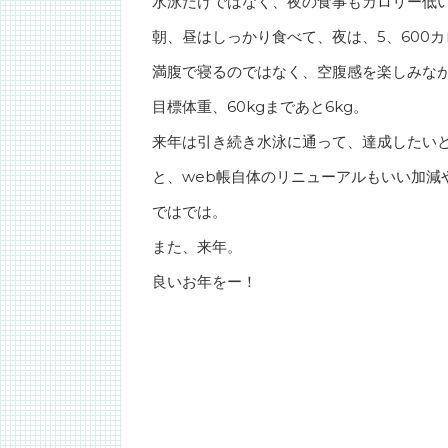
水泳だけではなく、夜の食事もカロリー低
朝、昼はしっかり食べて、夜は、5、600
満腹で寝るのではなく、空腹感を楽しみな
目標体重、60kgまであと6kg。
来年は引き続き水泳に通って、達成したい
と、web帳自体のリニューアルもいい加減
ではでは。
また、来年。
良いお年をー！