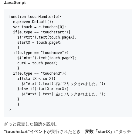
JavaScript
function touchHandler(e){

  e.preventDefault();

  var touch = e.touches[0]; 

  if(e.type == "touchstart"){

    $("#txt").text(touch.pageX);

    startX = touch.pageX;

    }

  if(e.type == "touchmove"){

    $("#txt").text(touch.pageX);

    curX = touch.pageX;

    }

  if(e.type == "touchend"){    

    if(startX < curX){

      $("#txt").text("右にフリックされました。");

    }else if(startX > curX){

      $("#txt").text("左にフリックされました。");

    }   

    }

}
ざっと変更した箇所を説明。
“touchstart”イベント
が実行されたとき、
変数「startX」
にタッチ