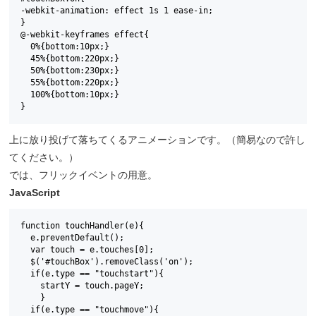
-webkit-animation: effect 1s 1 ease-in;

}

@-webkit-keyframes effect{

  0%{bottom:10px;}

  45%{bottom:220px;}

  50%{bottom:230px;}

  55%{bottom:220px;}

  100%{bottom:10px;}

}
上に放り投げて落ちてくるアニメーションです。（簡易なので許し
てください。）
では、フリックイベントの用意。
JavaScript
function touchHandler(e){

  e.preventDefault();

  var touch = e.touches[0];

  $('#touchBox').removeClass('on');

  if(e.type == "touchstart"){

    startY = touch.pageY;

    }

  if(e.type == "touchmove"){
