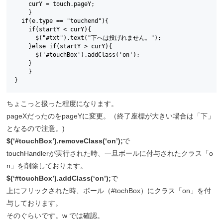
    curY = touch.pageY;

    }

  if(e.type == "touchend"){

    if(startY < curY){

      $("#txt").text("下へは投げれません。");

    }else if(startY > curY){

      $('#touchBox').addClass('on');

    }    

    }

}
ちょこっと扱った程度になります。
pageXだったのをpageYに変更。（終了座標が大きい場合は「下」
となるので注意。)
$(‘#touchBox’).removeClass(‘on’);
で
touchHandlerが実行された時、一旦ボールに付与されたクラス「o
n」を削除しております。
$(‘#touchBox’).addClass(‘on’);
で
上にフリックされた時、ボール（#tochBox）にクラス「on」を付
与しております。
そのぐらいです。w では確認。