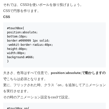
それでは、CSS3を使いボールを放り投げましょう。
CSSで円形を作ります。
CSS
#touchBox{

position:absolute;

bottom:10px;

border:#999999 1px solid;

-webkit-border-radius:40px;

height:80px; 

width:80px;

background:#666;

}
大きさ、色等はすべて任意で。
position:absolute;で動かしますの
で
こちらは必須となります。
更に、フリックされた時、クラス「on」を追加してアニメーション
を実行させます。
その時のアニメーション設定をcss3で設定。
#touchBox.on{
