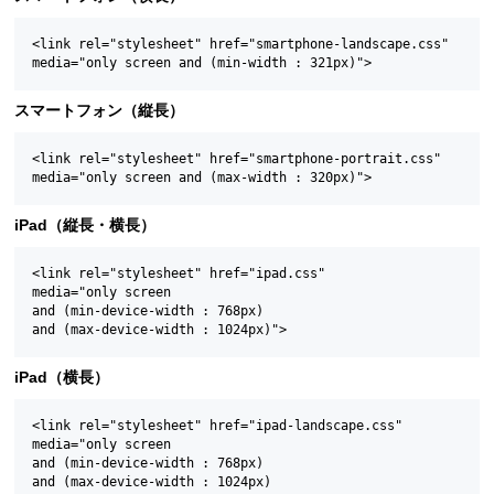
<link rel="stylesheet" href="smartphone-landscape.css"

スマートフォン（縦長）
<link rel="stylesheet" href="smartphone-portrait.css"

iPad（縦長・横長）
<link rel="stylesheet" href="ipad.css"

media="only screen

and (min-device-width : 768px)

iPad（横長）
<link rel="stylesheet" href="ipad-landscape.css"

media="only screen

and (min-device-width : 768px)

and (max-device-width : 1024px)
