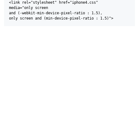
<link rel="stylesheet" href="iphone4.css"

media="only screen

and (-webkit-min-device-pixel-ratio : 1.5),
