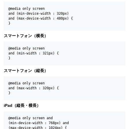
@media only screen

and (min-device-width : 320px)

and (max-device-width : 480px) {

スマートフォン（横長）
@media only screen

and (min-width : 321px) {

スマートフォン（縦長）
@media only screen

and (max-width : 320px) {

iPad（縦長・横長）
@media only screen and

(min-device-width : 768px) and

(max-device-width : 1024px) {
