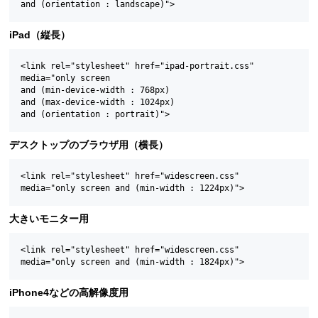
iPad（縦長）
<link rel="stylesheet" href="ipad-portrait.css"

media="only screen

and (min-device-width : 768px)

and (max-device-width : 1024px)

デスクトップのブラウザ用（横長）
<link rel="stylesheet" href="widescreen.css"

大きいモニター用
<link rel="stylesheet" href="widescreen.css"

iPhone4などの高解像度用