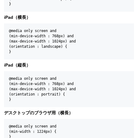
iPad（横長）
@media only screen and

(min-device-width : 768px) and

(max-device-width : 1024px) and

(orientation : landscape) {

iPad（縦長）
@media only screen and

(min-device-width : 768px) and

(max-device-width : 1024px) and

(orientation : portrait) {

デスクトップのブラウザ用（横長）
@media only screen and

(min-width : 1224px) {
